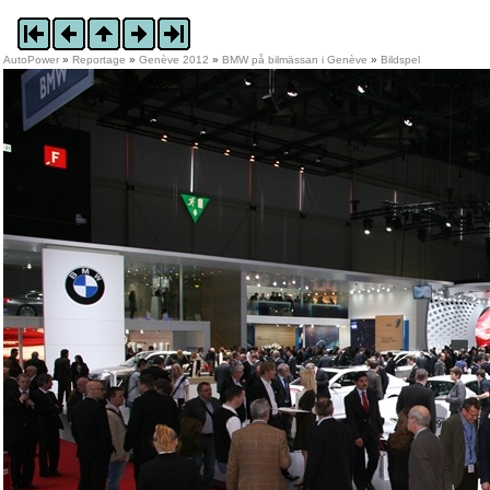
AutoPower
»
Reportage
»
Genève 2012
»
BMW på bilmässan i Genève
»
Bildspel