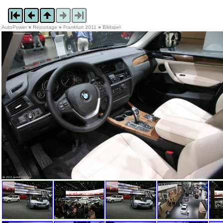
AutoPower
»
Reportage
»
Frankfurt 2011
»
Bildspel