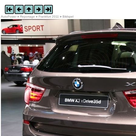
AutoPower
»
Reportage
»
Frankfurt 2011
»
Bildspel