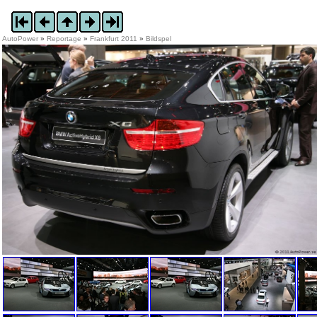
AutoPower
»
Reportage
»
Frankfurt 2011
»
Bildspel