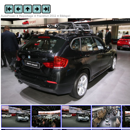
AutoPower
»
Reportage
»
Frankfurt 2011
»
Bildspel