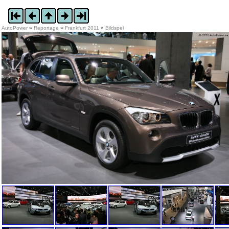
AutoPower
»
Reportage
»
Frankfurt 2011
»
Bildspel