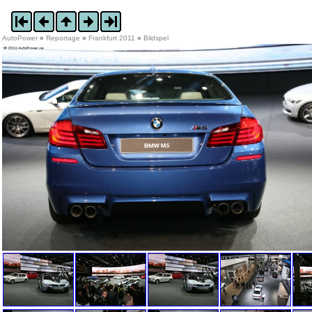
AutoPower
»
Reportage
»
Frankfurt 2011
»
Bildspel