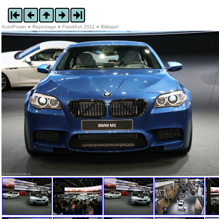
AutoPower
»
Reportage
»
Frankfurt 2011
»
Bildspel