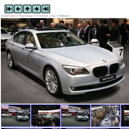
AutoPower
»
Reportage
»
Frankfurt 2011
»
Bildspel