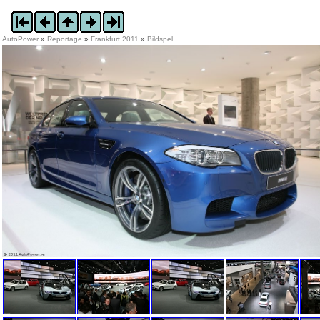
AutoPower
»
Reportage
»
Frankfurt 2011
»
Bildspel