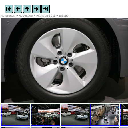
AutoPower
»
Reportage
»
Frankfurt 2011
»
Bildspel