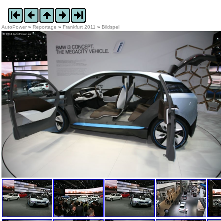
AutoPower
»
Reportage
»
Frankfurt 2011
»
Bildspel