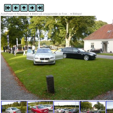
AutoPower
»
Reportage
»
Bilder på smygpremiär av 5-se…
»
Bildspel