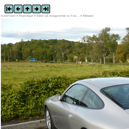
AutoPower
»
Reportage
»
Bilder på smygpremiär av 5-se…
»
Bildspel