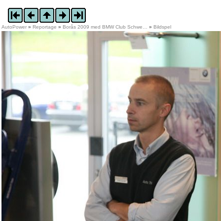
AutoPower
»
Reportage
»
Borås 2009 med BMW Club Schwe…
»
Bildspel