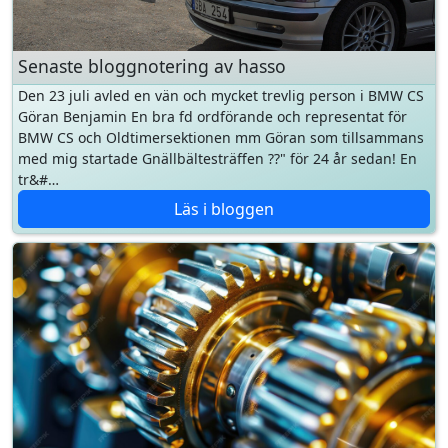
Den 23 juli avled en vän och mycket trevlig person i BMW CS
Göran Benjamin En bra fd ordförande och representat för
BMW CS och Oldtimersektionen mm Göran som tillsammans
med mig startade Gnällbältesträffen ??" för 24 år sedan! En
tr&#…
Läs i bloggen
Utväxlingsguiden
Räkna ut vilken hastighet du kör i för varje växel vid valt
motorvarvtal. BMW-presets från E30 till G20, valfri