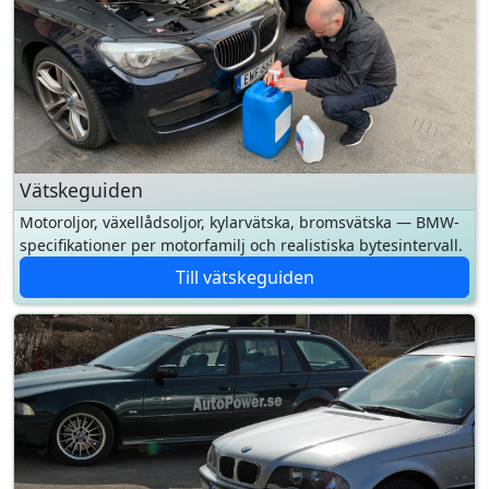
Vätskeguiden
Motoroljor, växellådsoljor, kylarvätska, bromsvätska — BMW-
specifikationer per motorfamilj och realistiska bytesintervall.
Till vätskeguiden
Senaste bloggnotering av hasso