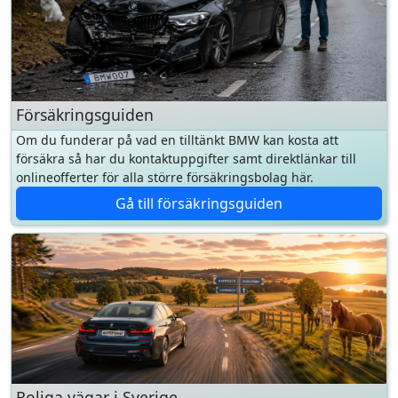
Försäkringsguiden
Om du funderar på vad en tilltänkt BMW kan kosta att
försäkra så har du kontaktuppgifter samt direktlänkar till
onlineofferter för alla större försäkringsbolag här.
Gå till försäkringsguiden
Roliga vägar i Sverige
Sverige är fullt av slingrande skogsvägar, fjällpass och
kustslingor som är gjorda för att köras med glädje.
VägvalsKartan samlar 116 tips från AutoPowers läsare —