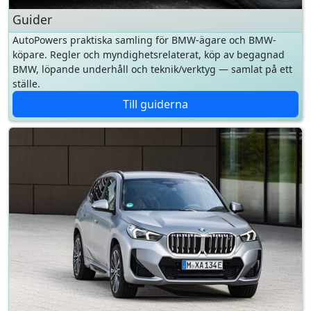
BMW, löpande underhåll och teknik/verktyg — samlat på ett
ställe.
Till guiderna
Senaste BMW-nyheten
Nästa BMW iX1 skippar faceliften — blir bakhjulsdriven