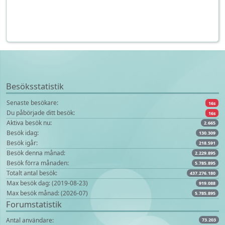
Besöksstatistik
Senaste besökare:
16s
Du påbörjade ditt besök:
16s
Aktiva besök nu:
2.665
Besök idag:
130.309
Besök igår:
218.591
Besök denna månad:
2.229.895
Besök förra månaden:
5.785.895
Totalt antal besök:
437.276.180
Max besök dag: (2019-08-23)
919.088
Max besök månad: (2026-07)
5.785.895
Forumstatistik
Antal användare:
73.203
Antal foruminlägg:
2.570.028
Om AutoPower
Annonsera här