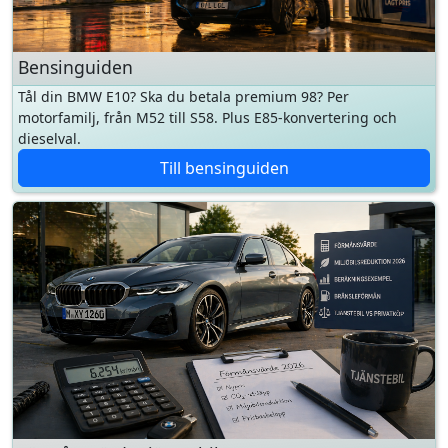
Tål din BMW E10? Ska du betala premium 98? Per
motorfamilj, från M52 till S58. Plus E85-konvertering och
dieselval.
Till bensinguiden
Förmånsvärde tjänstebil
Så räknas förmånsvärdet för en BMW som tjänstebil —
grundformel, miljöbilsrabatter, räkneexempel per populär
modell.