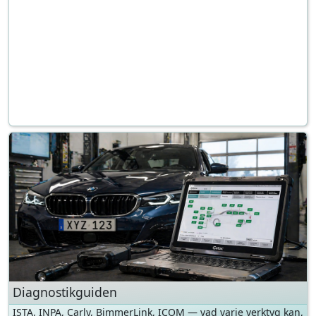
Diagnostikguiden
ISTA, INPA, Carly, BimmerLink, ICOM — vad varje verktyg kan,
vad det kostar, vilken generation det fungerar på.
Till diagnostikguiden