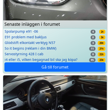
Senaste inläggen i forumet
Spolarpump e91 -06
4
2t
E91 problem med bakljus
0
3t
Glödstift elkontakt verktyg N57
3
20t
So it begins (reklam i din BMW)
11
21t
Servostyrning 428 I cab
0
22t
i4 eller i5, vilken begagnad bil ska jag köpa?
95
23t
Gå till forumet
Previous
Next