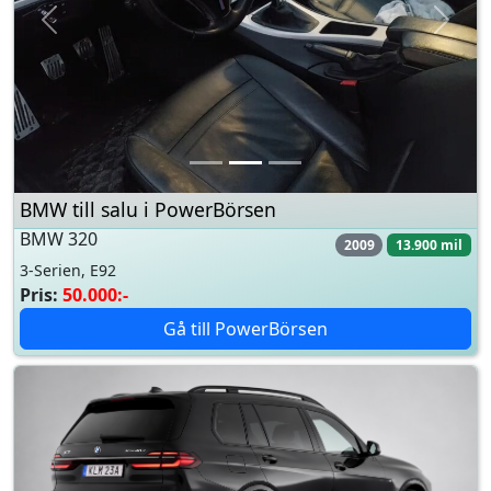
BMW till salu i PowerBörsen
BMW 130i
2006
21.868 mil
1-Serien, E87
Pris:
89.000:-
Gå till PowerBörsen