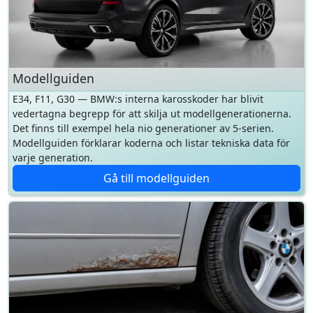
Modellguiden
E34, F11, G30 — BMW:s interna karosskoder har blivit
vedertagna begrepp för att skilja ut modellgenerationerna.
Det finns till exempel hela nio generationer av 5-serien.
Modellguiden förklarar koderna och listar tekniska data för
varje generation.
Gå till modellguiden
Guider
AutoPowers praktiska samling för BMW-ägare och BMW-
köpare. Regler och myndighetsrelaterat, köp av begagnad