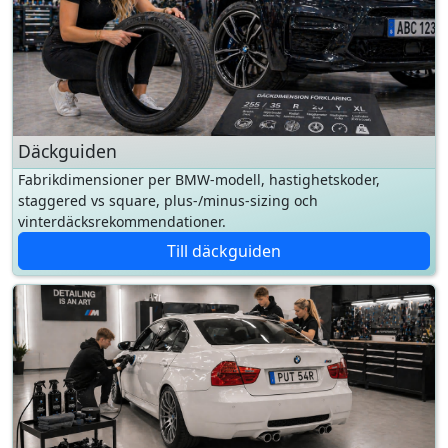
Däckguiden
Fabrikdimensioner per BMW-modell, hastighetskoder,
staggered vs square, plus-/minus-sizing och
vinterdäcksrekommendationer.
Till däckguiden
Bilvårdsguiden
Tvätt, polering, lackskydd och invändig vård — metoder,
produktval och teknik för att hålla BMW:n i toppskick.