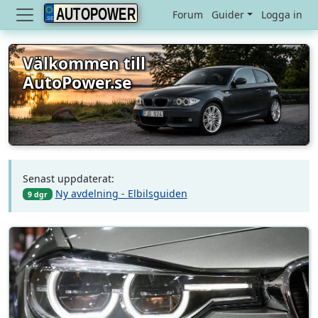
AUTOPOWER
Forum
Guider
Logga in
Välkommen till
AutoPower.se
Senast uppdaterat:
Ny avdelning - Elbilsguiden
9 dgr